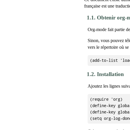
française est une traduct
1.1.
Obtenir org-
Org-mode fait partie 
Sinon, vous pouvez té
vers le répertoire où s
1.2.
Installation
Ajoutez les lignes suiv
(require 'org)

(define-key globa
(define-key globa