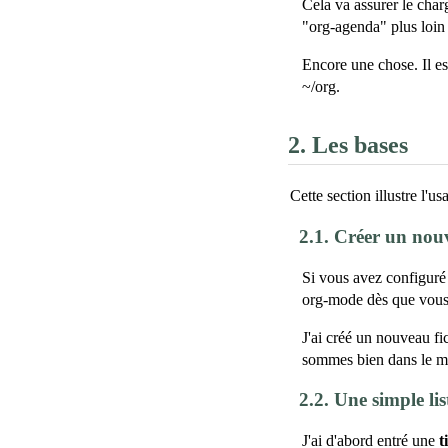
Cela va assurer le char
"org-agenda" plus loin
Encore une chose. Il es
~/org.
2.
Les bases
Cette section illustre l'
2.1.
Créer un nouv
Si vous avez configuré
org-mode dès que vous v
J'ai créé un nouveau f
sommes bien dans le 
2.2.
Une simple lis
J'ai d'abord entré une
t