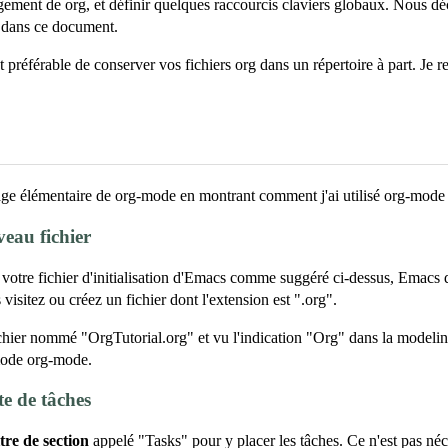
gement de org, et définir quelques raccourcis claviers globaux. Nous déc
 dans ce document.
t préférable de conserver vos fichiers org dans un répertoire à part. Je 
usage élémentaire de org-mode en montrant comment j'ai utilisé org-mod
eau fichier
 votre fichier d'initialisation d'Emacs comme suggéré ci-dessus, Emacs 
isitez ou créez un fichier dont l'extension est ".org".
ichier nommé "OrgTutorial.org" et vu l'indication "Org" dans la modeli
mode org-mode.
te de tâches
itre de section
appelé "Tasks" pour y placer les tâches. Ce n'est pas néc