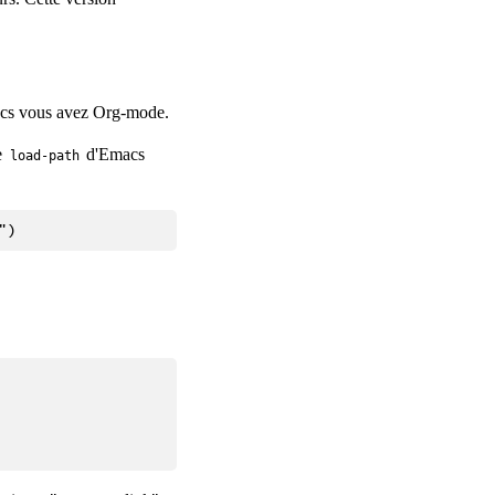
acs vous avez Org-mode.
le
d'Emacs
load-path