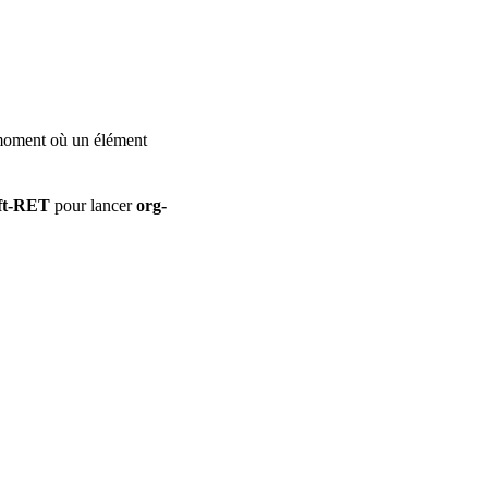
 moment où un élément
ft-RET
pour lancer
org-