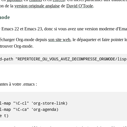
ion de la
version originale anglaise
de
David O'Toole
.
mode
de Emacs 22 et Emacs 23, donc si vous avez une version moderne d'Em
lécharger Org-mode depuis
son site web
, le dépaqueter et faire pointer 
e trouver Org-mode.
antes à votre .emacs :
l-map "\C-cl" 'org-store-link)

l-map "\C-ca" 'org-agenda)
