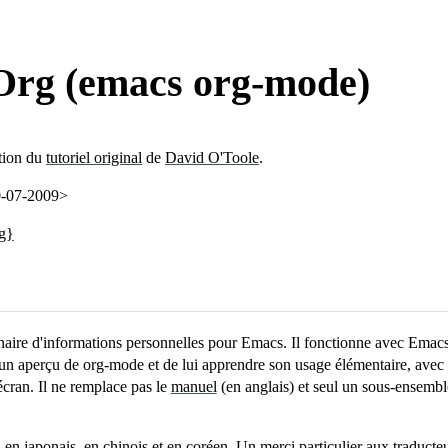
 Org (emacs org-mode)
ction du
tutoriel original
de
David O'Toole
.
10-07-2009>
rg}
aire d'informations personnelles pour Emacs. Il fonctionne avec Emac
un aperçu de org-mode et de lui apprendre son usage élémentaire, avec 
cran. Il ne remplace pas le
manuel
(en anglais) et seul un sous-ensembl
i en
japonais
, en
chinois
et en
coréen
. Un merci particulier aux traducte